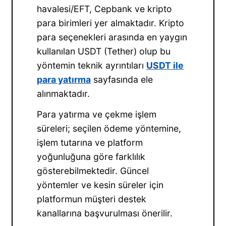
havalesi/EFT, Cepbank ve kripto
para birimleri yer almaktadır. Kripto
para seçenekleri arasında en yaygın
kullanılan USDT (Tether) olup bu
yöntemin teknik ayrıntıları
USDT ile
para yatırma
sayfasında ele
alınmaktadır.
Para yatırma ve çekme işlem
süreleri; seçilen ödeme yöntemine,
işlem tutarına ve platform
yoğunluğuna göre farklılık
gösterebilmektedir. Güncel
yöntemler ve kesin süreler için
platformun müşteri destek
kanallarına başvurulması önerilir.