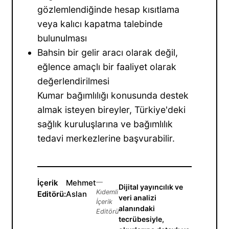
gözlemlendiğinde hesap kısıtlama
veya kalıcı kapatma talebinde
bulunulması
Bahsin bir gelir aracı olarak değil,
eğlence amaçlı bir faaliyet olarak
değerlendirilmesi
Kumar bağımlılığı konusunda destek
almak isteyen bireyler, Türkiye'deki
sağlık kuruluşlarına ve bağımlılık
tedavi merkezlerine başvurabilir.
İçerik
Mehmet
—
Dijital yayıncılık ve
Kıdemli
Editörü:
Aslan
veri analizi
İçerik
alanındaki
Editörü
tecrübesiyle,