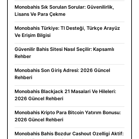
Monobahis Sık Sorulan Sorular: Güvenilirlik,
Lisans Ve Para Çekme
Monobahis Türkiye: Tl Desteği, Türkçe Arayüz
Ve Erişim Bilgisi
Güvenilir Bahis Sitesi Nasıl Seçilir: Kapsamlı
Rehber
Monobahis Son Giriş Adresi: 2026 Güncel
Rehberi
Monobahis Blackjack 21 Masalari Ve Hileleri:
2026 Güncel Rehberi
Monobahis Kripto Para Bitcoin Yatırım Bonusu:
2026 Güncel Rehberi
Monobahis Bahis Bozdur Cashout Ozelligi Aktif: