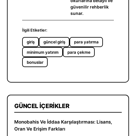
okurlarına detaylı ve
güvenilir rehberlik
sunar.
İlgili Etiketler:
giriş
güncel giriş
para yatırma
minimum yatırım
para çekme
bonuslar
GÜNCEL İÇERIKLER
Monobahis Ve İddaa Karşılaştırması: Lisans,
Oran Ve Erişim Farkları