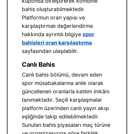
kuponda birleştirerek kombine
bahis oluşturabilmektedir.
Platformun oran yapısı ve
karşılaştırmalı değerlendirme
hakkında ayrıntılı bilgiye
spor
bahisleri oran karşılaştırma
sayfasından ulaşılabilir.
Canlı Bahis
Canlı bahis bölümü, devam eden
spor müsabakalarına anlık olarak
güncellenen oranlarla katılım imkânı
tanımaktadır. Seçili karşılaşmalar
platform üzerinden canlı yayın akışı
eşliğinde takip edilebilmektedir.
Sunulan bahis piyasaları maç türüne
ve organizasyona göre farklılık