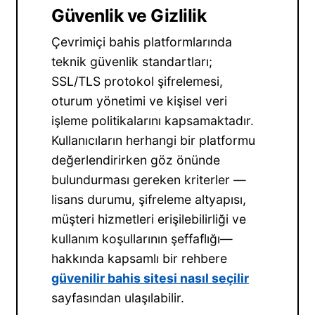
Güvenlik ve Gizlilik
Çevrimiçi bahis platformlarında
teknik güvenlik standartları;
SSL/TLS protokol şifrelemesi,
oturum yönetimi ve kişisel veri
işleme politikalarını kapsamaktadır.
Kullanıcıların herhangi bir platformu
değerlendirirken göz önünde
bulundurması gereken kriterler —
lisans durumu, şifreleme altyapısı,
müşteri hizmetleri erişilebilirliği ve
kullanım koşullarının şeffaflığı—
hakkında kapsamlı bir rehbere
güvenilir bahis sitesi nasıl seçilir
sayfasından ulaşılabilir.