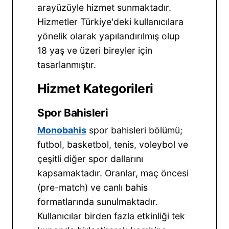
arayüzüyle hizmet sunmaktadır.
Hizmetler Türkiye'deki kullanıcılara
yönelik olarak yapılandırılmış olup
18 yaş ve üzeri bireyler için
tasarlanmıştır.
Hizmet Kategorileri
Spor Bahisleri
Monobahis
spor bahisleri bölümü;
futbol, basketbol, tenis, voleybol ve
çeşitli diğer spor dallarını
kapsamaktadır. Oranlar, maç öncesi
(pre-match) ve canlı bahis
formatlarında sunulmaktadır.
Kullanıcılar birden fazla etkinliği tek