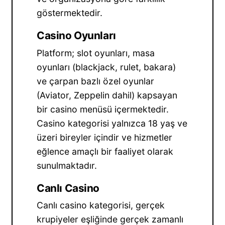
göstermektedir.
Casino Oyunları
Platform; slot oyunları, masa
oyunları (blackjack, rulet, bakara)
ve çarpan bazlı özel oyunlar
(Aviator, Zeppelin dahil) kapsayan
bir casino menüsü içermektedir.
Casino kategorisi yalnızca 18 yaş ve
üzeri bireyler içindir ve hizmetler
eğlence amaçlı bir faaliyet olarak
sunulmaktadır.
Canlı Casino
Canlı casino kategorisi, gerçek
krupiyeler eşliğinde gerçek zamanlı